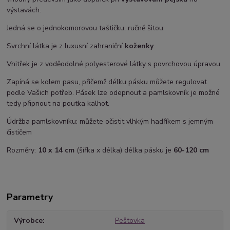
výstavách.
Jedná se o jednokomorovou taštičku, ručně šitou.
Svrchní látka je z luxusní zahraniční
koženky
.
Vnitřek je z voděodolné polyesterové látky s povrchovou úpravou.
Zapíná se kolem pasu, přičemž délku pásku můžete regulovat
podle Vašich potřeb. Pásek lze odepnout a pamlskovník je možné
tedy připnout na poutka kalhot.
Údržba pamlskovníku: můžete očistit vlhkým hadříkem s jemným
čističem
Rozměry:
10 x 14 cm
(šířka x délka) délka pásku je
60-120 cm
Parametry
Výrobce
Peštovka