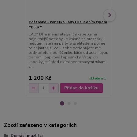
Peštovka - kabelka Lady DI s jedním zipem
Peštovka Př
*Bulík*
fleky* více 
LADY DI je menší elegantní kabelka na
Jste velcí vý
nejnutnější potřeby. Je krásná na procházku
cestách velk
městem, ale i na párty. S přehledem pojme
cestovní nez
to nejnutnější, co u sebe potřebujete mít,
Lucas dopln
tedy telefon, peněženku, klíče od auta i bytu,
díle....Lucas
parfém i papírové kapesníčky. Vstup do
s uzavíráním 
kabelky jistí před cizími nenechavými rukami
Má vnitřní z
zi...
vhodný ...
1 200 Kč
1 600 Kč
skladem 1
Přidat do košíku
Zboží zařazeno v kategoriích
Domácí mazlíčci