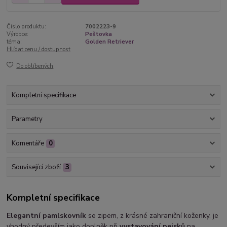
Číslo produktu:
7002223-9
Výrobce:
Peštovka
téma:
Golden Retriever
Hlídat cenu / dostupnost
Do oblíbených
Kompletní specifikace
Parametry
Komentáře
0
Související zboží
3
Kompletní specifikace
Elegantní pamlskovník
se zipem, z krásné zahraniční koženky, je
vhodný především jako doplněk při
vystavování pejsků
na