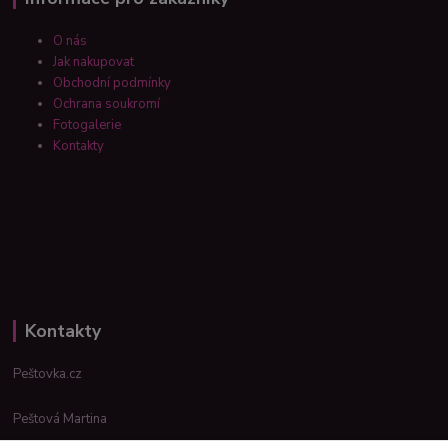
O nás
Jak nakupovat
Obchodní podmínky
Ochrana soukromí
Fotogalerie
Kontakty
Kontakty
Peštovka.cz
Peštová Martina