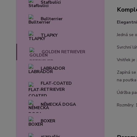
Stafbulíci
Komple
Bullterrier
Elegantn
Jedná se o
TLAPKY
Svrchní lá
GOLDEN RETRIEVER
Vnitřek je
LABRADOR
Zapíná se
na poutka 
FLAT-COATED
RETRIEVER
Údržba pam
NĚMECKÁ DOGA
Rozměry:
BOXER