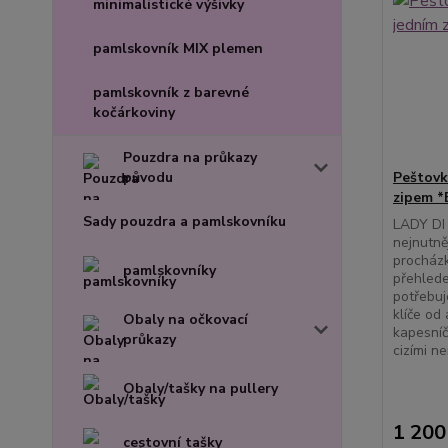
minimalistické výšivky
pamlskovník MIX plemen
pamlskovník z barevné
kočárkoviny
Pouzdra na průkazy
původu
Peštovk
zipem *
Sady pouzdra a pamlskovníku
LADY DI 
nejnutně
procházk
pamlskovníky
přehlede
potřebuj
klíče od 
Obaly na očkovací
kapesníč
průkazy
cizími n
Obaly/tašky na pullery
1 200
cestovní tašky