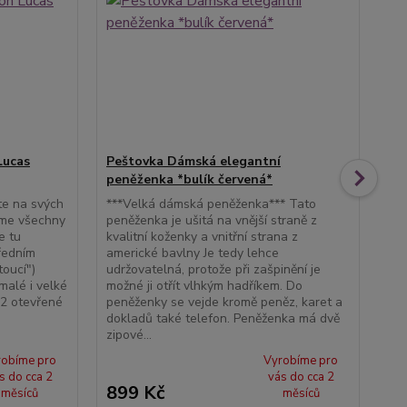
Lucas
Peštovka Dámská elegantní
Pe
peněženka *bulík červená*
Pro
kol
ete na svých
***Velká dámská peněženka*** Tato
pro
jme všechny
peněženka je ušitá na vnější straně z
pří
e tu
kvalitní koženky a vnitřní strana z
mít
ředním
americké bavlny Je tedy lehce
na
toucí")
udržovatelná, protože při zašpinění je
spo
malé i velké
možné ji otřít vlhkým hadříkem. Do
obv
a 2 otevřené
peněženky se vejde kromě peněz, karet a
dokladů také telefon. Peněženka má dvě
zipové...
robíme pro
Vyrobíme pro
s do cca 2
vás do cca 2
899 Kč
5
měsíců
měsíců