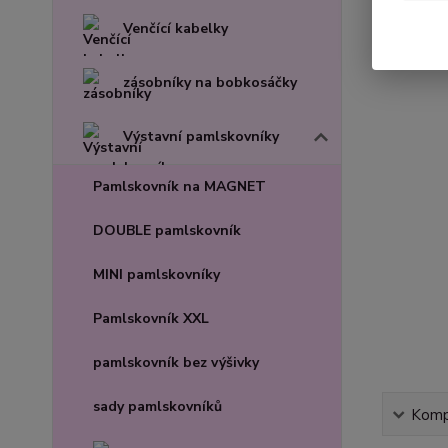
Venčící kabelky
zásobníky na bobkosáčky
Výstavní pamlskovníky
Pamlskovník na MAGNET
DOUBLE pamlskovník
MINI pamlskovníky
Pamlskovník XXL
pamlskovník bez výšivky
sady pamlskovníků
Kompl