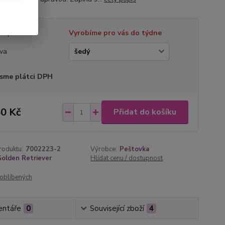
tupnost
Vyrobíme pro vás do týdne
va
sme plátci DPH
0 Kč
Přidat do košíku
roduktu:
7002223-2
Výrobce:
Peštovka
olden Retriever
Hlídat cenu / dostupnost
oblíbených
ntáře
0
Související zboží
4