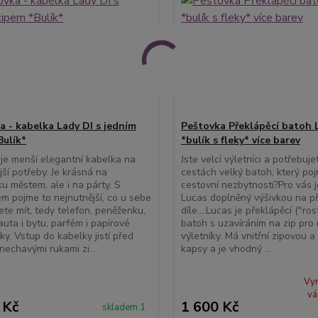
a - kabelka Lady DI s jedním
Peštovka Překlápěcí batoh 
Bulík*
*bulík s fleky* více barev
je menší elegantní kabelka na
Jste velcí výletníci a potřebuj
jší potřeby. Je krásná na
cestách velký batoh, který po
u městem, ale i na párty. S
cestovní nezbytnosti?Pro vás j
m pojme to nejnutnější, co u sebe
Lucas doplněný výšivkou na p
ete mít, tedy telefon, peněženku,
díle....Lucas je překlápěcí ("ros
auta i bytu, parfém i papírové
batoh s uzavíráním na zip pro 
ky. Vstup do kabelky jistí před
výletníky. Má vnitřní zipovou 
enechavými rukami zi...
kapsy a je vhodný ...
Vy
vá
 Kč
1 600 Kč
skladem 1