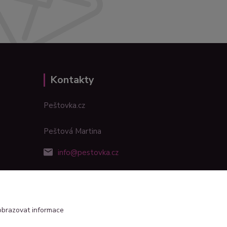
Kontakty
Peštovka.cz
Peštová Martina
info@pestovka.cz
obrazovat informace