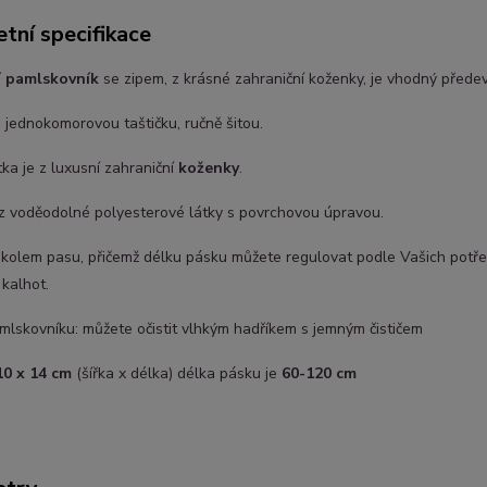
tní specifikace
í pamlskovník
se zipem, z krásné zahraniční koženky, je vhodný předev
 jednokomorovou taštičku, ručně šitou.
tka je z luxusní zahraniční
koženky
.
 z voděodolné polyesterové látky s povrchovou úpravou.
 kolem pasu, přičemž délku pásku můžete regulovat podle Vašich potře
kalhot.
lskovníku: můžete očistit vlhkým hadříkem s jemným čističem
10 x 14 cm
(šířka x délka) délka pásku je
60-120 cm