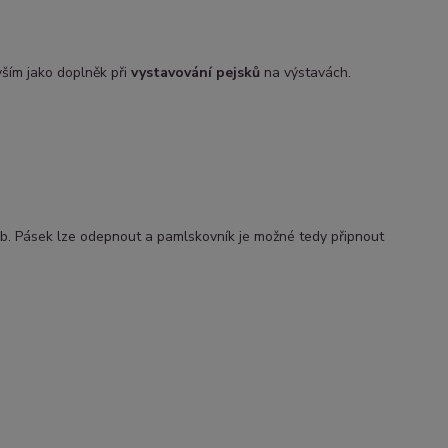
ším jako doplněk při
vystavování pejsků
na výstavách.
b. Pásek lze odepnout a pamlskovník je možné tedy připnout