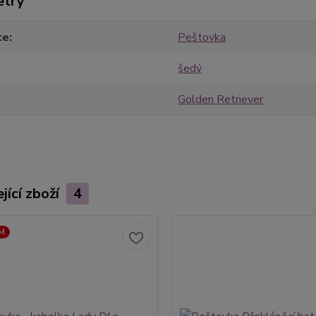
etry
ce
Peštovka
šedý
Golden Retriever
jící zboží
4
M