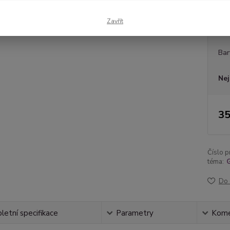
Zavřít
Dos
Bar
Nej
35
Číslo p
téma:
G
Do 
etní specifikace
Parametry
Kome