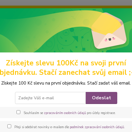
ravou grafiku? Mám jich mnohem víc – napište mi a společně vyber
ky
Ochrana soukromí
Kontakty
Fotogalerie
Hledat
Získejte slevu 100Kč na svoji první
omácí mazlíčci
Výstavní pamlskovníky
GOLDEN RETRIEVER
Peš
bjednávku. Stačí zanechat svůj email ;
ovka Výstavní pamlskovník *zlat
Získejte 100 Kč slevu na první objednávku. Stačí zadat váš email.
šedý
Odeslat
Elegan
vhodný
Souhlasím se
zpracováním osobních údajů
pro účely registrace.
Jedná s
luxusn
Přeji si odebírat novinky e-mailem dle
podmínek zpracování osobních údajů
.
látky 