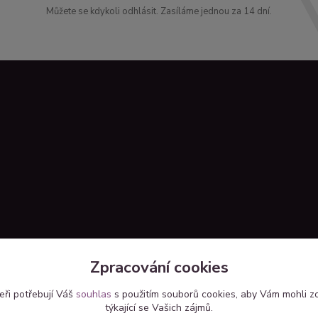
Můžete se kdykoli odhlásit. Zasíláme jednou za 14 dní.
Zpracování cookies
eři potřebují Váš
souhlas
s použitím souborů cookies, aby Vám mohli z
týkající se Vašich zájmů.