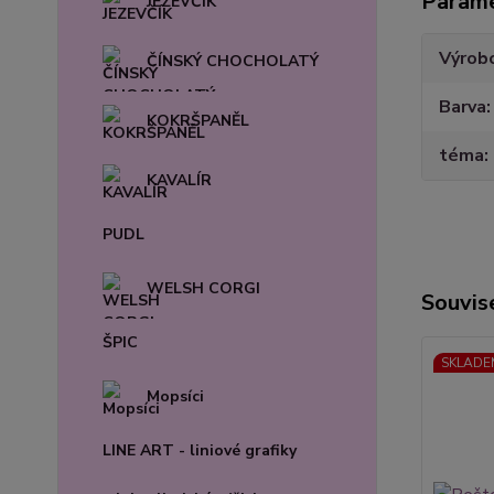
Param
JEZEVČÍK
Výrob
ČÍNSKÝ CHOCHOLATÝ
Barva
KOKRŠPANĚL
téma
KAVALÍR
PUDL
WELSH CORGI
Souvise
ŠPIC
SKLADE
Mopsíci
LINE ART - liniové grafiky