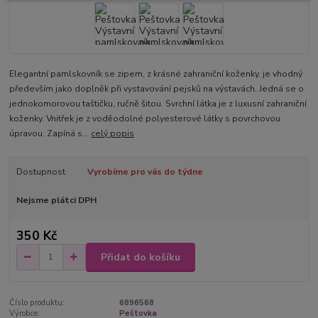
Elegantní pamlskovník se zipem, z krásné zahraniční koženky, je vhodný
především jako doplněk při vystavování pejsků na výstavách. Jedná se o
jednokomorovou taštičku, ručně šitou. Svrchní látka je z luxusní zahraniční
koženky. Vnitřek je z voděodolné polyesterové látky s povrchovou
úpravou. Zapíná s...
celý popis
Dostupnost
Vyrobíme pro vás do týdne
Nejsme plátci DPH
350 Kč
Přidat do košíku
Číslo produktu:
6896568
Výrobce:
Peštovka