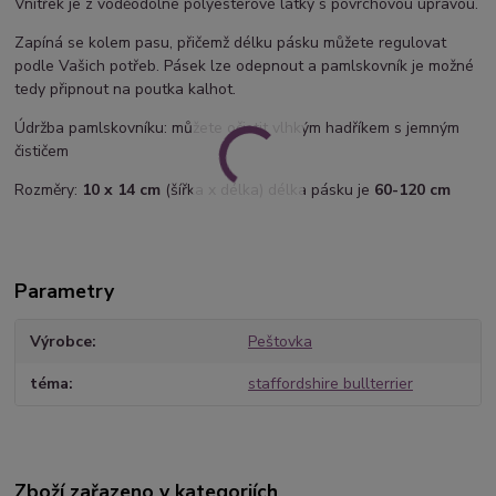
Vnitřek je z voděodolné polyesterové látky s povrchovou úpravou.
Zapíná se kolem pasu, přičemž délku pásku můžete regulovat
podle Vašich potřeb. Pásek lze odepnout a pamlskovník je možné
tedy připnout na poutka kalhot.
Údržba pamlskovníku: můžete očistit vlhkým hadříkem s jemným
čističem
Rozměry:
10 x 14 cm
(šířka x délka) délka pásku je
60-120 cm
Parametry
Výrobce
Peštovka
téma
staffordshire bullterrier
Zboží zařazeno v kategoriích