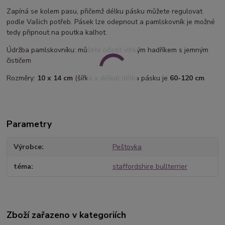
Zapíná se kolem pasu, přičemž délku pásku můžete regulovat
podle Vašich potřeb. Pásek lze odepnout a pamlskovník je možné
tedy připnout na poutka kalhot.
Údržba pamlskovníku: můžete očistit vlhkým hadříkem s jemným
čističem
Rozměry:
10 x 14 cm
(šířka x délka) délka pásku je
60-120 cm
Parametry
Výrobce
Peštovka
téma
staffordshire bullterrier
Zboží zařazeno v kategoriích