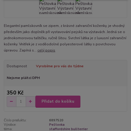
Elegantní pamlskovník se zipem, z krásné zahraniční koženky, je vhodný
především jako doplněk při vystavování pejsků na výstavách. Jedná se o
jednokomorovou taštičku, ručně šitou. Svrchní látka je z luxusní zahraniční
koženky. Vnitřek je z voděodolné polyesterové látky s povrchovou
úpravou. Zapíná s...
celý popis
Dostupnost
Vyrobíme pro vás do týdne
Nejsme plátci DPH
350 Kč
Přidat do košíku
Číslo produktu:
6897520
Výrobce:
Peštovka
téma:
staffordshire bullterrier