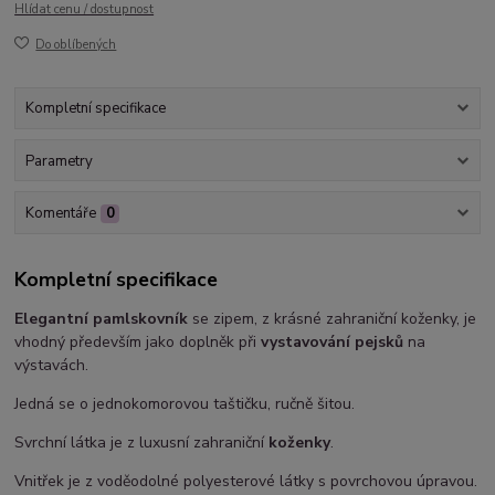
Hlídat cenu / dostupnost
Do oblíbených
Kompletní specifikace
Parametry
Komentáře
0
Kompletní specifikace
Elegantní pamlskovník
se zipem, z krásné zahraniční koženky, je
vhodný především jako doplněk při
vystavování pejsků
na
výstavách.
Jedná se o jednokomorovou taštičku, ručně šitou.
Svrchní látka je z luxusní zahraniční
koženky
.
Vnitřek je z voděodolné polyesterové látky s povrchovou úpravou.