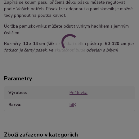
Zapíná se kolem pasu, přičemž délku pásku můžete regulovat
podle Vašich potřeb. Pásek lze odepnout a pamlskovník je možné
tedy připnout na poutka kalhot.
Údržba pamlskovníku: můžete očistit vlhkým hadříkem s jemným
čističem
Rozměry:
10 x 14 cm
(šířka x délka) délka pásku je
60-120 cm
(na
fotkách je černý pásek, ve skutečnoti bude odeslán s bílým)
Parametry
Výrobce
Peštovka
Barva
bílý
Zboží zařazeno v kategoriích