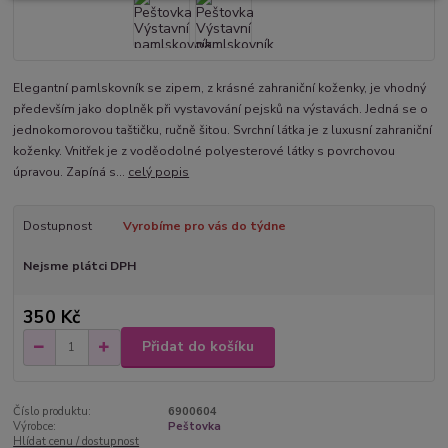
Elegantní pamlskovník se zipem, z krásné zahraniční koženky, je vhodný
především jako doplněk při vystavování pejsků na výstavách. Jedná se o
jednokomorovou taštičku, ručně šitou. Svrchní látka je z luxusní zahraniční
koženky. Vnitřek je z voděodolné polyesterové látky s povrchovou
úpravou. Zapíná s...
celý popis
Dostupnost
Vyrobíme pro vás do týdne
Nejsme plátci DPH
350 Kč
Přidat do košíku
Číslo produktu:
6900604
Výrobce:
Peštovka
Hlídat cenu / dostupnost