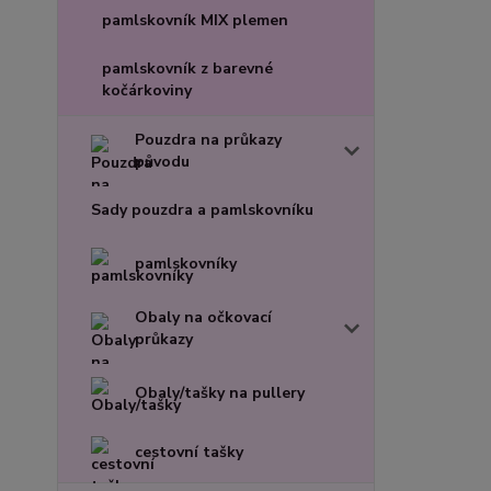
pamlskovník MIX plemen
pamlskovník z barevné
kočárkoviny
Pouzdra na průkazy
původu
Sady pouzdra a pamlskovníku
pamlskovníky
Obaly na očkovací
průkazy
Obaly/tašky na pullery
cestovní tašky