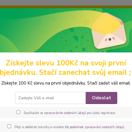
ravou grafiku? Mám jich mnohem víc – napište mi a společně vyber
ky
Ochrana soukromí
Kontakty
Fotogalerie
Hledat
Získejte slevu 100Kč na svoji první
omácí mazlíčci
Výstavní pamlskovníky
TLAPKY
Peštovka Výstav
bjednávku. Stačí zanechat svůj email ;
ovka Výstavní pamlskovník *tlap
Získejte 100 Kč slevu na první objednávku. Stačí zadat váš email.
Elegan
Odeslat
vhodný
Jedná s
Souhlasím se
zpracováním osobních údajů
pro účely registrace.
luxusn
látky 
Přeji si odebírat novinky e-mailem dle
podmínek zpracování osobních údajů
.