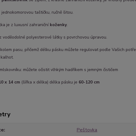
 jednokomorovou taštičku, ručně šitou.
tka je z luxusní zahraniční
koženky
.
 z voděodolné polyesterové látky s povrchovou úpravou.
 kolem pasu, přičemž délku pásku můžete regulovat podle Vašich potře
kalhot.
lskovníku: můžete očistit vlhkým hadříkem s jemným čističem
10 x 14 cm
(šířka x délka) délka pásku je
60-120 cm
etry
ce
Peštovka