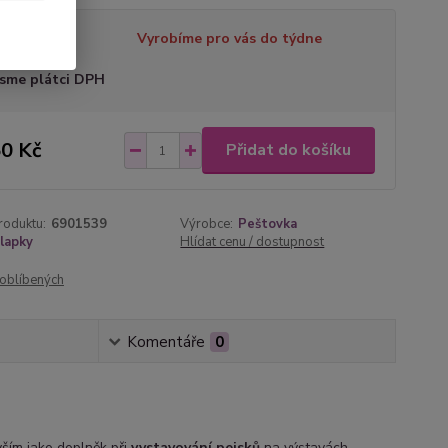
tupnost
Vyrobíme pro vás do týdne
sme plátci DPH
0 Kč
Přidat do košíku
roduktu:
6901539
Výrobce:
Peštovka
lapky
Hlídat cenu / dostupnost
oblíbených
Komentáře
0
ším jako doplněk při
vystavování pejsků
na výstavách.