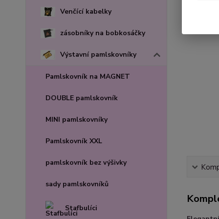
Venčící kabelky
zásobníky na bobkosáčky
Výstavní pamlskovníky
Pamlskovník na MAGNET
DOUBLE pamlskovník
MINI pamlskovníky
Pamlskovník XXL
pamlskovník bez výšivky
Kompl
sady pamlskovníků
Komple
Stafbulíci
Elegantn