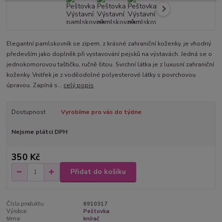
Elegantní pamlskovník se zipem, z krásné zahraniční koženky, je vhodný
především jako doplněk při vystavování pejsků na výstavách. Jedná se o
jednokomorovou taštičku, ručně šitou. Svrchní látka je z luxusní zahraniční
koženky. Vnitřek je z voděodolné polyesterové látky s povrchovou
úpravou. Zapíná s...
celý popis
Dostupnost
Vyrobíme pro vás do týdne
Nejsme plátci DPH
350 Kč
Přidat do košíku
Číslo produktu:
6910317
Výrobce:
Peštovka
téma:
knírač