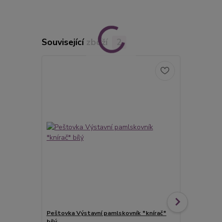
Související zboží
2
Peštovka Výstavní pamlskovník *knírač*
Peštovka Vý
bílý
bílý