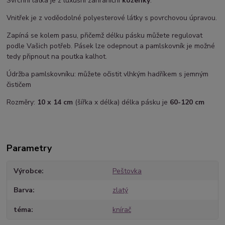
Svrchní látka je z luxusní zahraniční
koženky
.
Vnitřek je z voděodolné polyesterové látky s povrchovou úpravou.
Zapíná se kolem pasu, přičemž délku pásku můžete regulovat
podle Vašich potřeb. Pásek lze odepnout a pamlskovník je možné
tedy připnout na poutka kalhot.
Údržba pamlskovníku: můžete očistit vlhkým hadříkem s jemným
čističem
Rozměry:
10 x 14 cm
(šířka x délka) délka pásku je
60-120 cm
Parametry
Výrobce
Peštovka
Barva
zlatý
téma
knírač