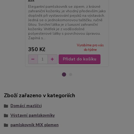
Elegantní pamlskovník se zipem, z krásné
Elegantní pa
zahraniční koženky, je vhodný především jako
zahraniční k
doplněk při vystavování pejsků na výstavách.
doplněk při 
Jedná se o jednokomorovou taštičku, ručně
Jedná se o j
šitou. Svrchní látka je z luxusní zahraniční
šitou. Svrchní
koženky. Vnitřek je z voděodolné
koženky. Vni
polyesterové látky s povrchovou úpravou.
polyesterové
Zapíná s...
Zapíná s...
Vyrobíme pro vás
350 Kč
350 Kč
do týdne
Přidat do košíku
Zboží zařazeno v kategoriích
Domácí mazlíčci
Výstavní pamlskovníky
pamlskovník MIX plemen