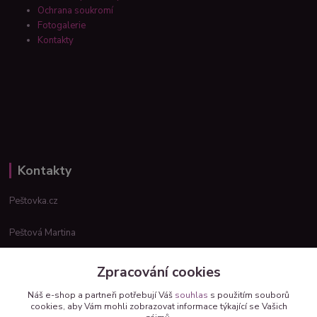
Ochrana soukromí
Fotogalerie
Kontakty
Kontakty
Peštovka.cz
Peštová Martina
info@pestovka.cz
Zpracování cookies
Náš e-shop a partneři potřebují Váš
souhlas
s použitím souborů
cookies, aby Vám mohli zobrazovat informace týkající se Vašich