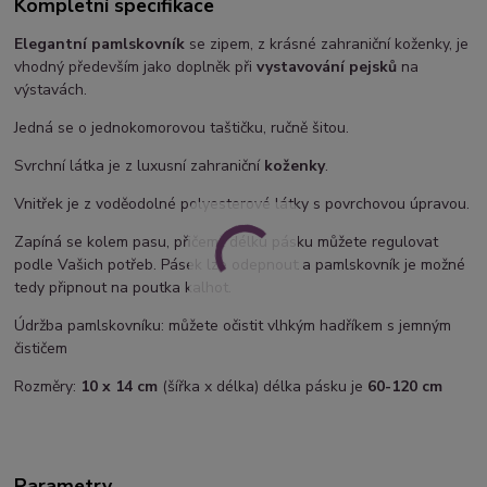
Kompletní specifikace
Elegantní pamlskovník
se zipem, z krásné zahraniční koženky, je
vhodný především jako doplněk při
vystavování pejsků
na
výstavách.
Jedná se o jednokomorovou taštičku, ručně šitou.
Svrchní látka je z luxusní zahraniční
koženky
.
Vnitřek je z voděodolné polyesterové látky s povrchovou úpravou.
Zapíná se kolem pasu, přičemž délku pásku můžete regulovat
podle Vašich potřeb. Pásek lze odepnout a pamlskovník je možné
tedy připnout na poutka kalhot.
Údržba pamlskovníku: můžete očistit vlhkým hadříkem s jemným
čističem
Rozměry:
10 x 14 cm
(šířka x délka) délka pásku je
60-120 cm
Parametry