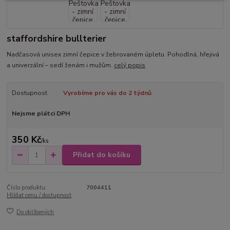
staffordshire bullterier
Nadčasová unisex zimní čepice v žebrovaném úpletu. Pohodlná, hřejivá
a univerzální – sedí ženám i mužům.
celý popis
Dostupnost
Vyrobíme pro vás do 2 týdnů
Nejsme plátci DPH
350 Kč
/
ks
Přidat do košíku
Číslo produktu:
7004411
Hlídat cenu / dostupnost
Do oblíbených