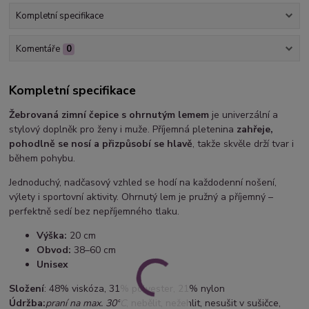
Kompletní specifikace
Komentáře
0
Kompletní specifikace
Žebrovaná zimní čepice s ohrnutým lemem
je univerzální a
stylový doplněk pro ženy i muže. Příjemná pletenina
zahřeje,
pohodlně se nosí a přizpůsobí se hlavě
, takže skvěle drží tvar i
během pohybu.
Jednoduchý, nadčasový vzhled se hodí na každodenní nošení,
výlety i sportovní aktivity. Ohrnutý lem je pružný a příjemný –
perfektně sedí bez nepříjemného tlaku.
Výška:
20 cm
Obvod:
38–60 cm
Unisex
Složení
: 48% viskóza, 31% polyester, 21% nylon
Údržba:
praní na max. 30°C
, nebělit, nežehlit, nesušit v sušičce,