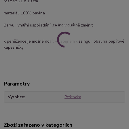
rozměr: 21 x 10 cm
materiál: 100% bavlna
Barvu i vnitřní uspořádání lze individuálně změnit.
k peněžence je možné došít ve stejném desingu i obal na papírové
kapesníčky
Parametry
Výrobce
Peštovka
Zboží zařazeno v kategoriích