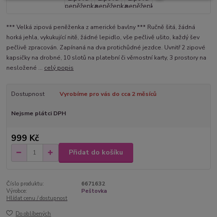
*** Velká zipová peněženka z americké bavlny *** Ručně šitá, žádná
horká jehla, vykukující nitě, žádné lepidlo, vše pečlivě ušito, každý šev
pečlivě zpracován. Zapínaná na dva protichůdné jezdce. Uvnitř 2 zipové
kapsičky na drobné, 10 slotů na platební či věrnostní karty, 3 prostory na
nesložené ...
celý popis
Dostupnost
Vyrobíme pro vás do cca 2 měsíců
Nejsme plátci DPH
999 Kč
Přidat do košíku
Číslo produktu:
6671632
Výrobce:
Peštovka
Hlídat cenu / dostupnost
Do oblíbených