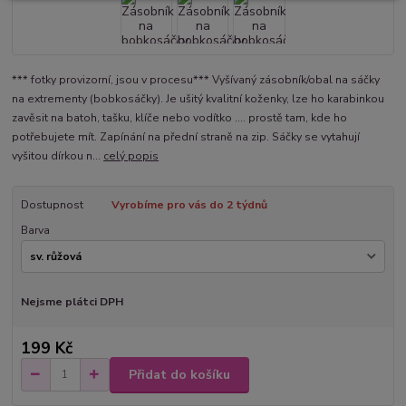
*** fotky provizorní, jsou v procesu*** Vyšívaný zásobník/obal na sáčky
na extrementy (bobkosáčky). Je ušitý kvalitní koženky, lze ho karabinkou
zavěsit na batoh, tašku, klíče nebo vodítko .... prostě tam, kde ho
potřebujete mít. Zapínání na přední straně na zip. Sáčky se vytahují
vyšitou dírkou n...
celý popis
Dostupnost
Vyrobíme pro vás do 2 týdnů
Barva
Nejsme plátci DPH
199 Kč
Přidat do košíku