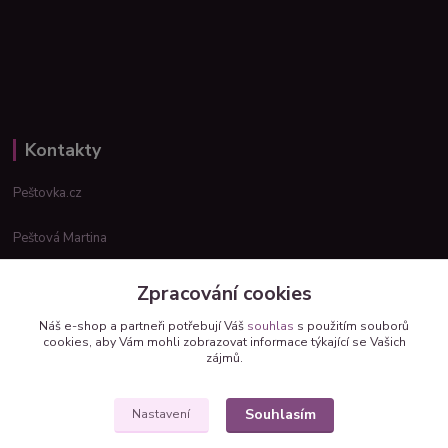
Kontakty
Peštovka.cz
Peštová Martina
info@pestovka.cz
Zpracování cookies
Náš e-shop a partneři potřebují Váš
souhlas
s použitím souborů
cookies, aby Vám mohli zobrazovat informace týkající se Vašich
zájmů.
Souhlasím
Nastavení
Upravit sběr cookies.