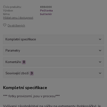
Číslo produktu:
6984000
Výrobce:
Peštovka
téma:
bulteriér
Hlídat cenu / dostupnost
Do oblíbených
Kompletní specifikace
Parametry
Komentáře
0
Související zboží
3
Kompletní specifikace
*** fotky provizorní, jsou v procesu***
Vyšívaný zásobník/obal na sáčky na extrementy (bobkosáčky). Je