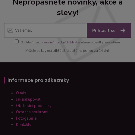
Nepropásněte novinky, akce a
slevy!
Přihlásit se
Souhlasím se
zpracováním osobních údajů
za účelem rozesílky newsletteru.
Můžete se kdykoli odhlásit. Zasíláme jednou za 14 dní.
Informace pro zákazníky
O nás
Jak nakupovat
Obchodní podmínky
Ochrana soukromí
Fotogalerie
Kontakty