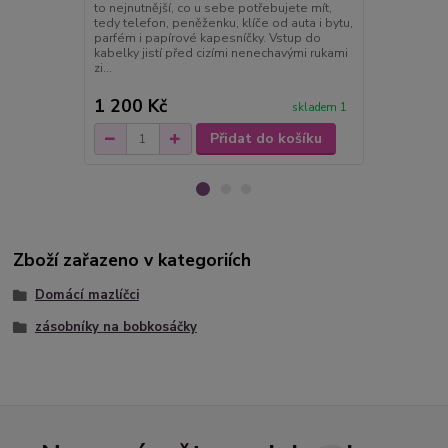
to nejnutnější, co u sebe potřebujete mít,
Lucas dopln
tedy telefon, peněženku, klíče od auta i bytu,
díle....Lucas
parfém i papírové kapesníčky. Vstup do
s uzavíráním 
kabelky jistí před cizími nenechavými rukami
Má vnitřní z
zi...
vh...
1 200 Kč
1 600 Kč
skladem 1
Přidat do košíku
Zboží zařazeno v kategoriích
Domácí mazlíčci
zásobníky na bobkosáčky