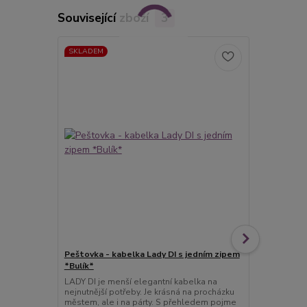
Související zboží
3
SKLADEM
Peštovka - kabelka Lady DI s jedním zipem
Peštovka Př
*Bulík*
více barev
LADY DI je menší elegantní kabelka na
Jste velcí vý
nejnutnější potřeby. Je krásná na procházku
cestách velk
městem, ale i na párty. S přehledem pojme
cestovní nez