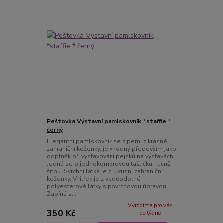
Peštovka Výstavní pamlskovník *staffie *
černý
Elegantní pamlskovník se zipem, z krásné
zahraniční koženky, je vhodný především jako
doplněk při vystavování pejsků na výstavách.
Jedná se o jednokomorovou taštičku, ručně
šitou. Svrchní látka je z luxusní zahraniční
koženky. Vnitřek je z voděodolné
polyesterové látky s povrchovou úpravou.
Zapíná s...
Vyrobíme pro vás
350 Kč
do týdne