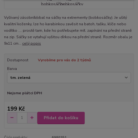
Vyšívaný zásobník/obal na sáčky na extrementy (bobkosáčky). Je ušitý
kvalitní koženky, lze ho karabinkou zavěsit na batoh, tašku, klíče nebo
vodítko .... prostě tam, kde ho potřebujete mít. zapínání na přední straně
na zip. Sáčky se vytahují vyšitou dírkou na přední straně. Rozměr obalu je
9x11 cm...
celý popis
Dostupnost
Vyrobíme pro vás do 2 týdnů
Barva
Nejsme plátci DPH
199 Kč
Přidat do košíku
Číslo produktu:
6980351