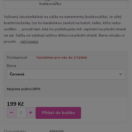
Vyšívaný zásobník/obal na sáčky na extrementy (bobkosáčky). Je ušitý
kvalitní koženky, lze ho karabinkou zavěsit na batoh, tašku, klíče nebo
vodítko .... prostě tam, kde ho potřebujete mít. zapínání na přední straně
na zip. Sáčky se vytahují vyšitou dírkou na přední straně. Barvu obojku si
prosím ...
celý popis
Dostupnost
Vyrobíme pro vás do 2 týdnů
Barva
Nejsme plátci DPH
199 Kč
Přidat do košíku
Číslo produktu:
6984005