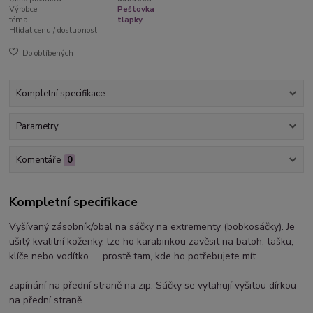
Výrobce:
Peštovka
téma:
tlapky
Hlídat cenu / dostupnost
Do oblíbených
Kompletní specifikace
Parametry
Komentáře
0
Kompletní specifikace
Vyšívaný zásobník/obal na sáčky na extrementy (bobkosáčky). Je
ušitý kvalitní koženky, lze ho karabinkou zavěsit na batoh, tašku,
klíče nebo vodítko .... prostě tam, kde ho potřebujete mít.
zapínání na přední straně na zip. Sáčky se vytahují vyšitou dírkou
na přední straně.