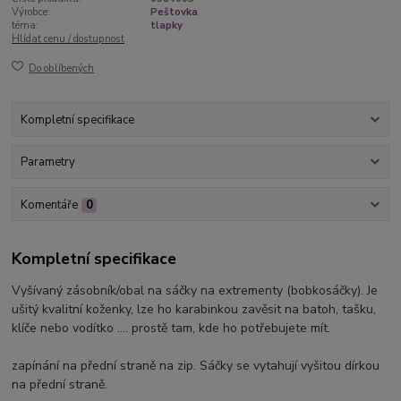
Výrobce:
Peštovka
téma:
tlapky
Hlídat cenu / dostupnost
Do oblíbených
Kompletní specifikace
Parametry
Komentáře
0
Kompletní specifikace
Vyšívaný zásobník/obal na sáčky na extrementy (bobkosáčky). Je
ušitý kvalitní koženky, lze ho karabinkou zavěsit na batoh, tašku,
klíče nebo vodítko .... prostě tam, kde ho potřebujete mít.
zapínání na přední straně na zip. Sáčky se vytahují vyšitou dírkou
na přední straně.