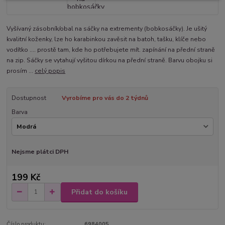
Vyšívaný zásobník/obal na sáčky na extrementy (bobkosáčky). Je ušitý
kvalitní koženky, lze ho karabinkou zavěsit na batoh, tašku, klíče nebo
vodítko .... prostě tam, kde ho potřebujete mít. zapínání na přední straně
na zip. Sáčky se vytahují vyšitou dírkou na přední straně. Barvu obojku si
prosím ...
celý popis
Dostupnost
Vyrobíme pro vás do 2 týdnů
Barva
Nejsme plátci DPH
199 Kč
Přidat do košíku
Číslo produktu:
6984005