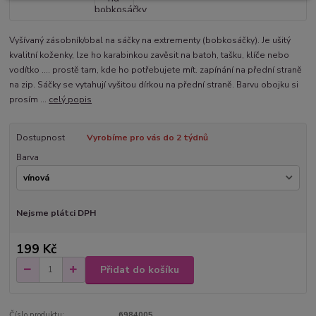
Vyšívaný zásobník/obal na sáčky na extrementy (bobkosáčky). Je ušitý
kvalitní koženky, lze ho karabinkou zavěsit na batoh, tašku, klíče nebo
vodítko .... prostě tam, kde ho potřebujete mít. zapínání na přední straně
na zip. Sáčky se vytahují vyšitou dírkou na přední straně. Barvu obojku si
prosím ...
celý popis
Dostupnost
Vyrobíme pro vás do 2 týdnů
Barva
Nejsme plátci DPH
199 Kč
Přidat do košíku
Číslo produktu:
6984005