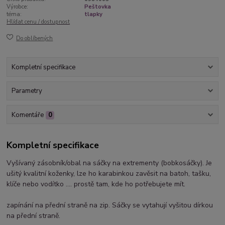
Výrobce:
Peštovka
téma:
tlapky
Hlídat cenu / dostupnost
Do oblíbených
Kompletní specifikace
Parametry
Komentáře
0
Kompletní specifikace
Vyšívaný zásobník/obal na sáčky na extrementy (bobkosáčky). Je
ušitý kvalitní koženky, lze ho karabinkou zavěsit na batoh, tašku,
klíče nebo vodítko .... prostě tam, kde ho potřebujete mít.
zapínání na přední straně na zip. Sáčky se vytahují vyšitou dírkou
na přední straně.