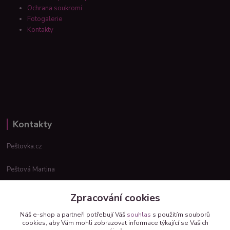
Ochrana soukromí
Fotogalerie
Kontakty
Kontakty
Peštovka.cz
Peštová Martina
info@pestovka.cz
Zpracování cookies
Náš e-shop a partneři potřebují Váš
souhlas
s použitím souborů
cookies, aby Vám mohli zobrazovat informace týkající se Vašich