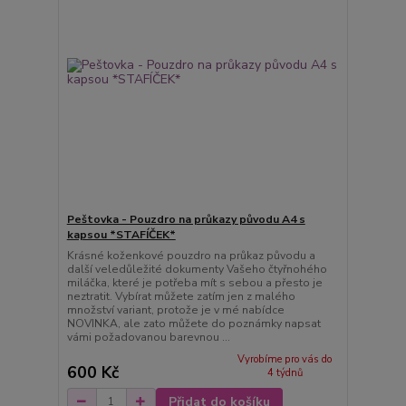
Peštovka - Pouzdro na průkazy původu A4 s
kapsou *STAFÍČEK*
Krásné koženkové pouzdro na průkaz původu a
další veledůležité dokumenty Vašeho čtyřnohého
miláčka, které je potřeba mít s sebou a přesto je
neztratit. Vybírat můžete zatím jen z malého
množství variant, protože je v mé nabídce
NOVINKA, ale zato můžete do poznámky napsat
vámi požadovanou barevnou ...
Vyrobíme pro vás do
600 Kč
4 týdnů
Přidat do košíku