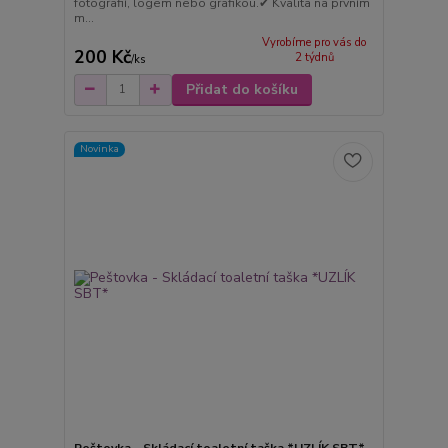
fotografií, logem nebo grafikou.✔ Kvalita na prvním
m...
Vyrobíme pro vás do
200 Kč
2 týdnů
/
ks
Přidat do košíku
Novinka