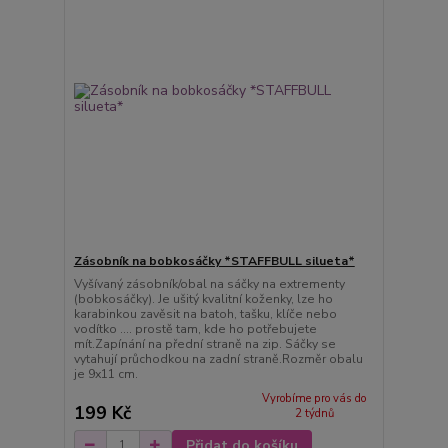
Zásobník na bobkosáčky *STAFFBULL silueta*
Vyšívaný zásobník/obal na sáčky na extrementy
(bobkosáčky). Je ušitý kvalitní koženky, lze ho
karabinkou zavěsit na batoh, tašku, klíče nebo
vodítko .... prostě tam, kde ho potřebujete
mít.Zapínání na přední straně na zip. Sáčky se
vytahují průchodkou na zadní straně.Rozměr obalu
je 9x11 cm.
Vyrobíme pro vás do
199 Kč
2 týdnů
Přidat do košíku