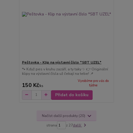
Peštovka - Klip na výstavní číslo *SBT UZEL*
🐾 Když pes v kruhu zazáří, a ty taky ✨ 👉 Originální
klipy na výstavní čísla už čekají na tebe! 📌
Vyrobíme pro vás do
150 Kč
týdne
/
ks
Přidat do košíku
Načíst další produkty (20)
strana
z 27
další