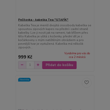
Peštovka - kabelka Tea *STAFÍK*
Kabelka Tea je menší dvojitá crossbody kabelka se
spoustou zipových kapes na přední i zadní straně
kabelky. Lze ji nosit jak na rameni, tak křížem přes
tělo Kabelka je ušitá z koženky, přední díl je z
kočárkoviny s mým natištěným obrázkem a pro
pevnější tvar je vyztužená. Kabelka má několik
zipových...
Vyrobíme pro vás do
999 Kč
cca 2 měsíců
Přidat do košíku
Novinka