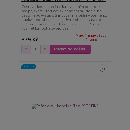
Peštovka - Skládací toaletní taška *UZLÍK SBT*
Cestovní kosmetická taška s vlastním potiskem –
pro pejskaře Praktická skládací taška, ideální na
cesty nebo výstavy. S motivem na přání – plemeno,
tlapky nebo vlastní fotka! Uvnitř přihrádky na zip,
háček na zavěšení, suchý zip na zapnutí. Perfektní na
kosmetiku i potřeby pro psa.
Vyrobíme pro vás do
379 Kč
2 týdnů
Přidat do košíku
Novinka