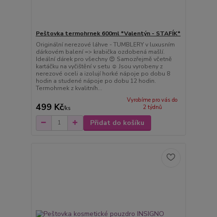
Peštovka termohrnek 600ml *Valentýn - STAFÍK*
Originální nerezové láhve - TUMBLERY v luxusním
dárkovém balení => krabička ozdobená mašlí.
Ideální dárek pro všechny 😍 Samozřejmě včetně
kartáčku na vyčištění v setu ☺️ Jsou vyrobeny z
nerezové oceli a izolují horké nápoje po dobu 8
hodin a studené nápoje po dobu 12 hodin.
Termohrnek z kvalitníh...
Vyrobíme pro vás do
499 Kč
2 týdnů
/
ks
Přidat do košíku