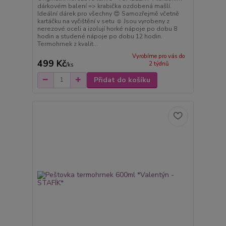
dárkovém balení => krabička ozdobená mašlí.
Ideální dárek pro všechny 😍 Samozřejmě včetně
kartáčku na vyčištění v setu ☺️ Jsou vyrobeny z
nerezové oceli a izolují horké nápoje po dobu 8
hodin a studené nápoje po dobu 12 hodin.
Termohrnek z kvalit...
Vyrobíme pro vás do
499 Kč
2 týdnů
/
ks
Přidat do košíku