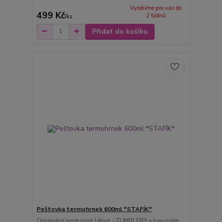
Vyrobíme pro vás do
499 Kč
2 týdnů
/
ks
Přidat do košíku
Peštovka termohrnek 600ml *STAFÍK*
Originální nerezové láhve - TUMBLERY v luxusním