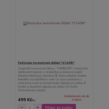
Peštovka termohrnek 600ml *STAFÍK*
Originální nerezové láhve - TUMBLERY v luxusním
dárkovém balení => krabička ozdobená mašlí.
Ideální dárek pro všechny 😍 Samozřejmě včetně
kartáčku na vyčištění v setu ☺️ Jsou vyrobeny z
nerezové oceli a izolují horké nápoje po dobu 8
hodin a studené nápoje po dobu 12 hodin.
Termohrnek z kvalit...
Vyrobíme pro vás do
499 Kč
2 týdnů
/
ks
Přidat do košíku