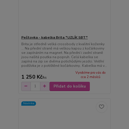
Peštovka - kabelka Brita *UZLÍK SBT*
Brita je středně velká crossbody z kvalitní koženky
... Na přední straně má velkou kapsu z kočárkoviny
se zapínáním na magnet. Na přední i zadní straně
jsou našitá poutka na popruh. Celá kabelka se
zapíná na zip se dvěma potichůdými jezdci. Vnitřní
podšívka je z potištěné kočárkoviny.. Kabelka má v...
Vyrobíme pro vás do
1 250 Kč
cca 2 měsíců
/
ks
Přidat do košíku
Novinka