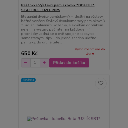
Peštovka Výstavní pamlskovník *DOUBLE*
STAFFBULL UZEL 2025
Elegantní dvojitý pamlskovník – ideální na výstavy i
běžné venčení Stylový dvoukomorový pamlskovník
z luxusní zahraniční koženky je skvělým doplňkem
nejen na výstavy psů, ale i na každodenní
procházky. Jedná se o dvě spojené kapsy se
samostatnými zipy – do jedné snadno uložíte
pamlsky, do druhé tele...
Vyrobíme pro vás do
650 Kč
týdne
Přidat do košíku
Novinka