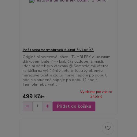
Peštovka termohrnek 600ml *STAFÍK*
Originální nerezové láhve - TUMBLERY v luxusním
dárkovém balení => krabička ozdobená mašlí.
Ideální dárek pro všechny 😍 Samozřejmě včetně
kartáčku na vyčištění v setu ☺️ Jsou vyrobeny z
nerezové oceli a izolují horké nápoje po dobu 8
hodin a studené nápoje po dobu 12 hodin.
Termohrnek z kvalit...
Vyrobíme pro vás do
499 Kč
2 týdnů
/
ks
Přidat do košíku