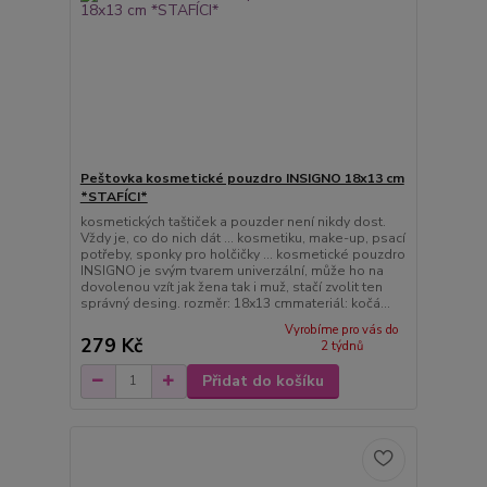
Peštovka kosmetické pouzdro INSIGNO 18x13 cm
*STAFÍCI*
kosmetických taštiček a pouzder není nikdy dost.
Vždy je, co do nich dát ... kosmetiku, make-up, psací
potřeby, sponky pro holčičky ... kosmetické pouzdro
INSIGNO je svým tvarem univerzální, může ho na
dovolenou vzít jak žena tak i muž, stačí zvolit ten
správný desing. rozměr: 18x13 cmmateriál: kočá...
Vyrobíme pro vás do
279 Kč
2 týdnů
Přidat do košíku