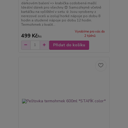
dárkovém balení => krabička ozdobená mašlí.
Ideální dárek pro všechny 😍 Samozřejmě včetně
kartáčku na vyčištění v setu ☺️ Jsou vyrobeny z
nerezové oceli a izolují horké nápoje po dobu 8
hodin a studené nápoje po dobu 12 hodin.
Termohrnek z kvalit...
Vyrobíme pro vás do
499 Kč
2 týdnů
/
ks
Přidat do košíku