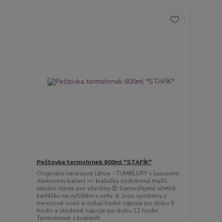
Peštovka termohrnek 600ml *STAFÍK*
Originální nerezové láhve - TUMBLERY v luxusním
dárkovém balení => krabička ozdobená mašlí.
Ideální dárek pro všechny 😍 Samozřejmě včetně
kartáčku na vyčištění v setu ☺️ Jsou vyrobeny z
nerezové oceli a izolují horké nápoje po dobu 8
hodin a studené nápoje po dobu 12 hodin.
Termohrnek z kvalitníh...