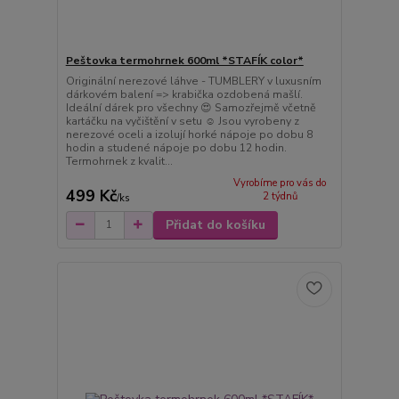
Peštovka termohrnek 600ml *STAFÍK color*
Originální nerezové láhve - TUMBLERY v luxusním
dárkovém balení => krabička ozdobená mašlí.
Ideální dárek pro všechny 😍 Samozřejmě včetně
kartáčku na vyčištění v setu ☺️ Jsou vyrobeny z
nerezové oceli a izolují horké nápoje po dobu 8
hodin a studené nápoje po dobu 12 hodin.
Termohrnek z kvalit...
Vyrobíme pro vás do
499 Kč
2 týdnů
/
ks
Přidat do košíku