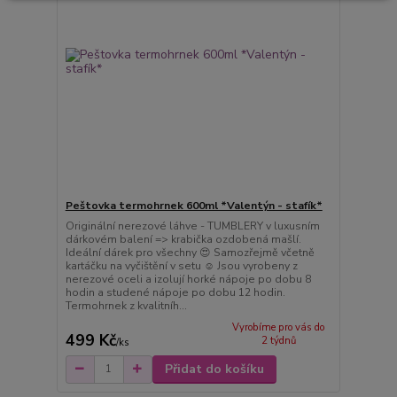
Peštovka termohrnek 600ml *Valentýn - stafík*
Originální nerezové láhve - TUMBLERY v luxusním
dárkovém balení => krabička ozdobená mašlí.
Ideální dárek pro všechny 😍 Samozřejmě včetně
kartáčku na vyčištění v setu ☺️ Jsou vyrobeny z
nerezové oceli a izolují horké nápoje po dobu 8
hodin a studené nápoje po dobu 12 hodin.
Termohrnek z kvalitníh...
Vyrobíme pro vás do
499 Kč
2 týdnů
/
ks
Přidat do košíku