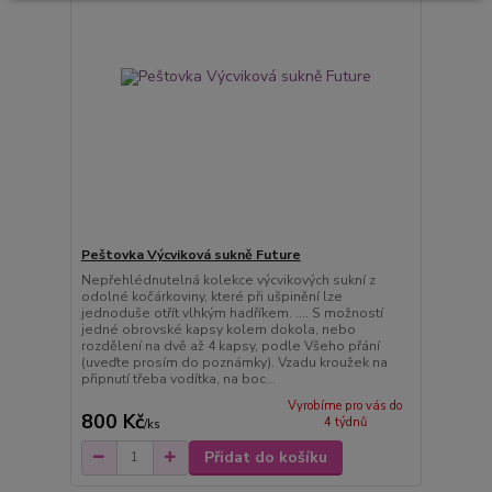
Peštovka Výcviková sukně Future
Nepřehlédnutelná kolekce výcvikových sukní z
odolné kočárkoviny, které při ušpinění lze
jednoduše otřít vlhkým hadříkem. .... S možností
jedné obrovské kapsy kolem dokola, nebo
rozdělení na dvě až 4 kapsy, podle Všeho přání
(uveďte prosím do poznámky). Vzadu kroužek na
připnutí třeba vodítka, na boc...
Vyrobíme pro vás do
800 Kč
4 týdnů
/
ks
Přidat do košíku