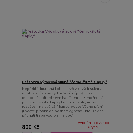
Peštovka Výcviková sukně *černo-žluté tlapky*
Nepřehlédnutelná kolekce výcvikových sukní z
odolné kočárkoviny, které při ušpinění lze
jednoduše otřít vlhkým hadříkem. ....S možností
jedné obrovské kapsy kolem dokola, nebo
rozdělení na dvě až 4 kapsy, podle Všeho přání
(uveďte prosím do poznámky).Vzadu kroužek na
připnutí třeba vodítka, na bocí ...
Vyrobíme pro vás do
800 Kč
4 týdnů