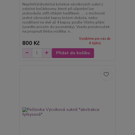
Nepřehlédnutelná kolekce výcvikových sukní z
odolné kočárkoviny, které při ušpinění lze
jednoduše otřít vlhkým hadříkem. .... s možností
jedné obrovské kapsy kolem dokola, nebo
rozdělení na dvě až 4 kapsy, podle Všeho přání
(uveďte prosím do poznámky). Vzadu polokroužek
na propnutí třeba vodítka, n...
Vyrobíme pro vás do
800 Kč
4 týdnů
Přidat do košíku