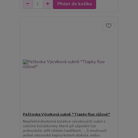
Přidat do košíku
Peštovka Výcviková sukně *Tlapky fluo růžové*
Nepřehlédnutelná kolekce výcvikových sukní z
odolné kočárkoviny, které při ušpinění lze
jednoduše otřít vlhkým hadříkem. ....S možností
jedné obrovské kapsy kolem dokola, nebo