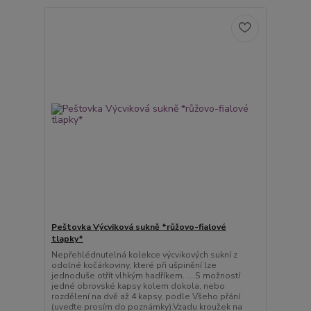
Peštovka Výcviková sukně *růžovo-fialové
tlapky*
Nepřehlédnutelná kolekce výcvikových sukní z
odolné kočárkoviny, které při ušpinění lze
jednoduše otřít vlhkým hadříkem. ....S možností
jedné obrovské kapsy kolem dokola, nebo
rozdělení na dvě až 4 kapsy, podle Všeho přání
(uveďte prosím do poznámky).Vzadu kroužek na