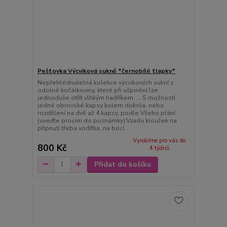
Peštovka Výcviková sukně *černobílé tlapky*
Nepřehlédnutelná kolekce výcvikových sukní z
odolné kočárkoviny, které při ušpinění lze
jednoduše otřít vlhkým hadříkem. ....S možností
jedné obrovské kapsy kolem dokola, nebo
rozdělení na dvě až 4 kapsy, podle Všeho přání
(uveďte prosím do poznámky).Vzadu kroužek na
připnutí třeba vodítka, na bocí ...
Vyrobíme pro vás do
800 Kč
4 týdnů
Přidat do košíku