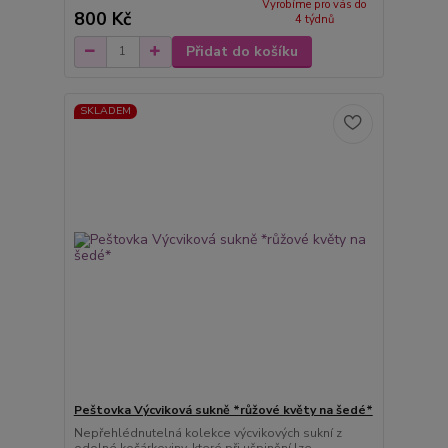
Vyrobíme pro vás do
800 Kč
4 týdnů
Přidat do košíku
SKLADEM
Peštovka Výcviková sukně *růžové květy na šedé*
Nepřehlédnutelná kolekce výcvikových sukní z