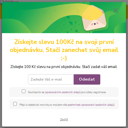
Nenašli jste tu pravou grafiku? Mám jich mnohem víc – napište mi a
společně vybereme tu pravou. 🐾
0
ks
CZK
za
0 Kč
Získejte slevu 100Kč na svoji první
Menu
objednávku. Stačí zanechat svůj email
;-)
Hledat
Získejte 100 Kč slevu na první objednávku. Stačí zadat váš email.
velikost sukní: na přání
Odeslat
Souhlasím se
zpracováním osobních údajů
pro účely registrace.
strana
z 4
další
Přeji si odebírat novinky e-mailem dle
podmínek zpracování osobních údajů
.
Zavřít