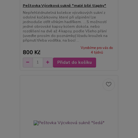
Peštovka Výcviková sukně *malé bílé tlapky*
Nepřehlédnutelná kolekce výcvikových sukní z
odolné kočárkoviny, které při ušpinění lze
jednoduše otřít vlhkým hadříkem. ....S možností
jedné obrovské kapsy kolem dokola, nebo
rozdělení na dvě až 4 kapsy, podle Všeho přání
(uveďte prosím do poznámky).Vzadu kroužek na
připnutí třeba vodítka, na bocí ...
Vyrobíme pro vás do
800 Kč
4 týdnů
Přidat do košíku