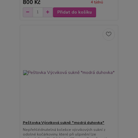
800 Kč
4 týdnů
Přidat do košíku
Peštovka Výcviková sukně *modrá duhovka*
Nepřehlédnutelná kolekce výcvikových sukní z
odolné kočárkoviny, které při ušpinění lze