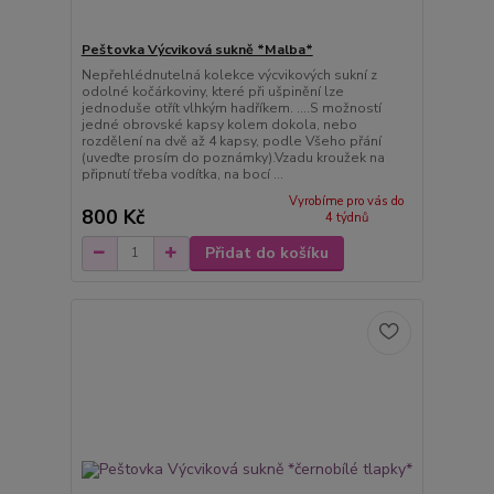
Peštovka Výcviková sukně *Malba*
Nepřehlédnutelná kolekce výcvikových sukní z
odolné kočárkoviny, které při ušpinění lze
jednoduše otřít vlhkým hadříkem. ....S možností
jedné obrovské kapsy kolem dokola, nebo
rozdělení na dvě až 4 kapsy, podle Všeho přání
(uveďte prosím do poznámky).Vzadu kroužek na
připnutí třeba vodítka, na bocí ...
Vyrobíme pro vás do
800 Kč
4 týdnů
Přidat do košíku