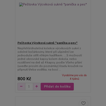
Peštovka Výcviková sukně *panička a pes*
Nepřehlédnutelná kolekce výcvikových sukní z
odolné kočárkoviny, které při ušpinění lze
jednoduše otřít vlhkým hadříkem. ....S možností
jedné obrovské kapsy kolem dokola, nebo
rozdělení na dvě až 4 kapsy, podle Všeho přání
(uveďte prosím do poznámky).Vzadu kroužek na
připnutí třeba vodítka, na bocí ...
Vyrobíme pro vás do
800 Kč
4 týdnů
Přidat do košíku