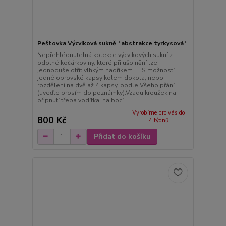
Peštovka Výcviková sukně *abstrakce tyrkysová*
Nepřehlédnutelná kolekce výcvikových sukní z
odolné kočárkoviny, které při ušpinění lze
jednoduše otřít vlhkým hadříkem. ....S možností
jedné obrovské kapsy kolem dokola, nebo
rozdělení na dvě až 4 kapsy, podle Všeho přání
(uveďte prosím do poznámky).Vzadu kroužek na
připnutí třeba vodítka, na bocí ...
Vyrobíme pro vás do
800 Kč
4 týdnů
Přidat do košíku