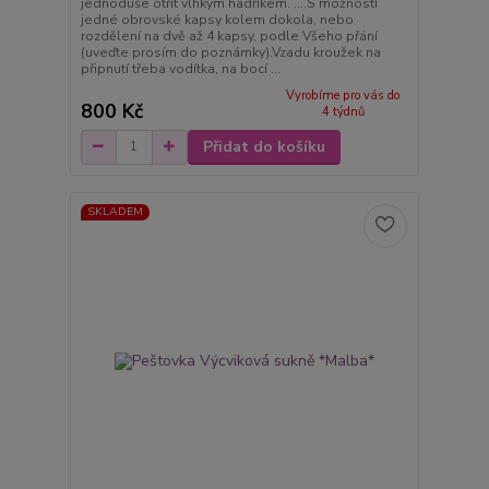
jednoduše otřít vlhkým hadříkem. ....S možností
jedné obrovské kapsy kolem dokola, nebo
rozdělení na dvě až 4 kapsy, podle Všeho přání
(uveďte prosím do poznámky).Vzadu kroužek na
připnutí třeba vodítka, na bocí ...
Vyrobíme pro vás do
800 Kč
4 týdnů
Přidat do košíku
SKLADEM