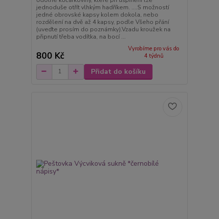
odolné kočárkoviny, které při ušpinění lze
jednoduše otřít vlhkým hadříkem. ....S možností
jedné obrovské kapsy kolem dokola, nebo
rozdělení na dvě až 4 kapsy, podle Všeho přání
(uveďte prosím do poznámky).Vzadu kroužek na
připnutí třeba vodítka, na bocí ...
Vyrobíme pro vás do
800 Kč
4 týdnů
Přidat do košíku