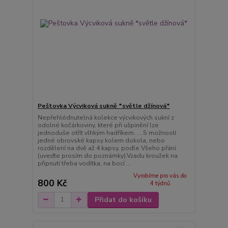
Peštovka Výcviková sukně *světle džínová*
Nepřehlédnutelná kolekce výcvikových sukní z
odolné kočárkoviny, které při ušpinění lze
jednoduše otřít vlhkým hadříkem. ....S možností
jedné obrovské kapsy kolem dokola, nebo
rozdělení na dvě až 4 kapsy, podle Všeho přání
(uveďte prosím do poznámky).Vzadu kroužek na
připnutí třeba vodítka, na bocí ...
Vyrobíme pro vás do
800 Kč
4 týdnů
Přidat do košíku