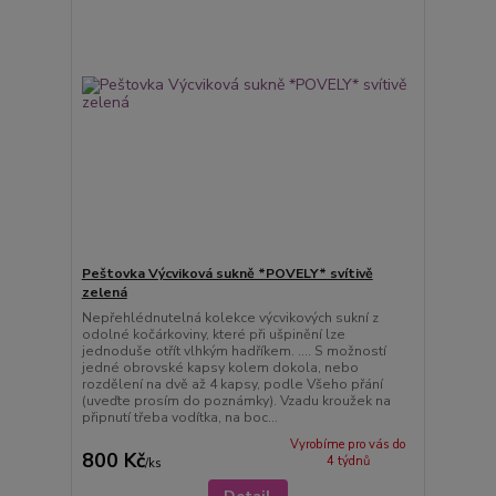
Peštovka Výcviková sukně *POVELY* svítivě
zelená
Nepřehlédnutelná kolekce výcvikových sukní z
odolné kočárkoviny, které při ušpinění lze
jednoduše otřít vlhkým hadříkem. .... S možností
jedné obrovské kapsy kolem dokola, nebo
rozdělení na dvě až 4 kapsy, podle Všeho přání
(uveďte prosím do poznámky). Vzadu kroužek na
připnutí třeba vodítka, na boc...
Vyrobíme pro vás do
800 Kč
4 týdnů
/
ks