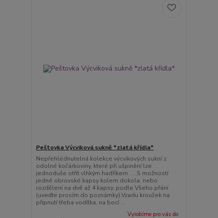
Peštovka Výcviková sukně *zlatá křídla*
Nepřehlédnutelná kolekce výcvikových sukní z
odolné kočárkoviny, které při ušpinění lze
jednoduše otřít vlhkým hadříkem. ....S možností
jedné obrovské kapsy kolem dokola, nebo
rozdělení na dvě až 4 kapsy, podle Všeho přání
(uveďte prosím do poznámky).Vzadu kroužek na
připnutí třeba vodítka, na bocí ...
Vyrobíme pro vás do