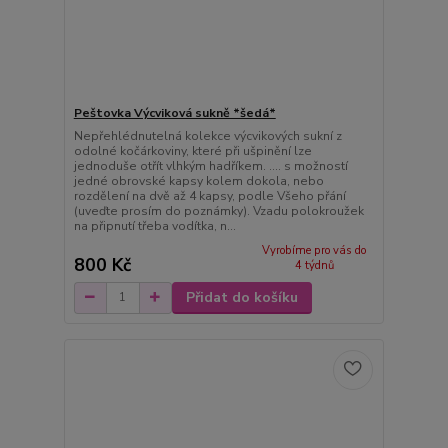
Peštovka Výcviková sukně *šedá*
Nepřehlédnutelná kolekce výcvikových sukní z
odolné kočárkoviny, které při ušpinění lze
jednoduše otřít vlhkým hadříkem. .... s možností
jedné obrovské kapsy kolem dokola, nebo
rozdělení na dvě až 4 kapsy, podle Všeho přání
(uveďte prosím do poznámky). Vzadu polokroužek
na připnutí třeba vodítka, n...
Vyrobíme pro vás do
800 Kč
4 týdnů
Přidat do košíku