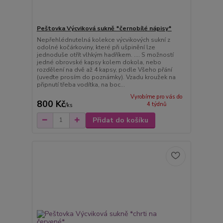
Peštovka Výcviková sukně *černobílé nápisy*
Nepřehlédnutelná kolekce výcvikových sukní z
odolné kočárkoviny, které při ušpinění lze
jednoduše otřít vlhkým hadříkem. .... S možností
jedné obrovské kapsy kolem dokola, nebo
rozdělení na dvě až 4 kapsy, podle Všeho přání
(uveďte prosím do poznámky). Vzadu kroužek na
připnutí třeba vodítka, na boc...
Vyrobíme pro vás do
800 Kč
4 týdnů
/
ks
Přidat do košíku