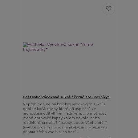
Peštovka Výcviková sukně *černé trojúhelníky*
Nepřehlédnutelná kolekce výcvikových sukní z
odolné kočárkoviny, které při ušpinění lze
jednoduše otřít vlhkým hadříkem. ....S možností
jedné obrovské kapsy kolem dokola, nebo
rozdělení na dvě až 4 kapsy, podle Všeho přání
(uveďte prosím do poznámky).Vzadu kroužek na
připnutí třeba vodítka, na bocí ...