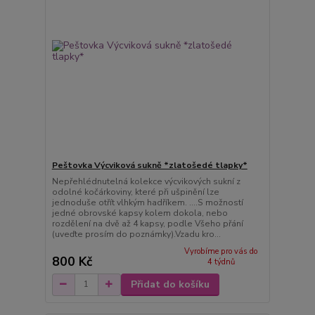
Peštovka Výcviková sukně *zlatošedé tlapky*
Nepřehlédnutelná kolekce výcvikových sukní z
odolné kočárkoviny, které při ušpinění lze
jednoduše otřít vlhkým hadříkem. ....S možností
jedné obrovské kapsy kolem dokola, nebo
rozdělení na dvě až 4 kapsy, podle Všeho přání
(uveďte prosím do poznámky).Vzadu kro...
Vyrobíme pro vás do
800 Kč
4 týdnů
Přidat do košíku