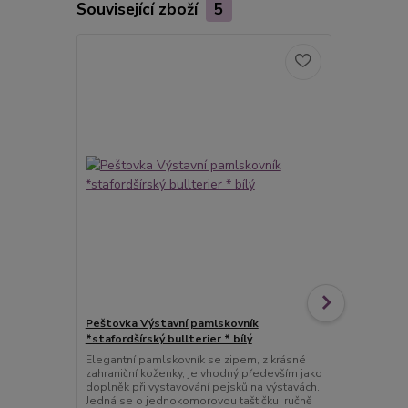
Související zboží
5
Peštovka Výstavní pamlskovník
Peštovka Vý
*stafordšírský bullterier * bílý
*stafordšírs
Elegantní pamlskovník se zipem, z krásné
Elegantní pa
zahraniční koženky, je vhodný především jako
zahraniční k
doplněk při vystavování pejsků na výstavách.
doplněk při 
Jedná se o jednokomorovou taštičku, ručně
Jedná se o j