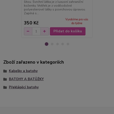
šitou. Svrchní látka je z luxusní zahraniční
šitou. Svrchní
koženky. Vnitřek je z voděodolné
koženky. Vni
polyesterové látky s povrchovou úpravou.
polyesterové
Zapíná s...
Zapíná s...
Vyrobíme pro vás
350 Kč
350 Kč
do týdne
Přidat do košíku
Zboží zařazeno v kategoriích
Kabelky a batohy
BATOHY A BATŮŽKY
Překlápěcí batohy