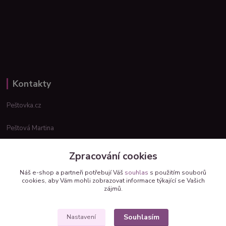
Kontakty
Peštovka.cz
Peštová Martina
info@pestovka.cz
Zpracování cookies
Náš e-shop a partneři potřebují Váš
souhlas
s použitím souborů
cookies, aby Vám mohli zobrazovat informace týkající se Vašich
zájmů.
Souhlasím
Nastavení
Upravit sběr cookies.