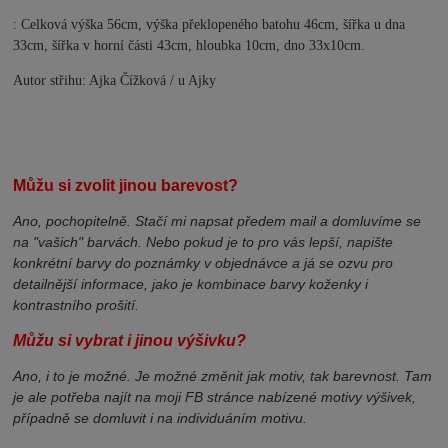
: Celková výška 56cm, výška překlopeného batohu 46cm, šířka u dna
33cm, šířka v horní části 43cm, hloubka 10cm, dno 33x10cm.
Autor střihu: Ajka Čížková / u Ajky
Můžu si zvolit jinou barevost?
Ano, pochopitelně. Stačí mi napsat předem mail a domluvíme se
na "vašich" barvách. Nebo pokud je to pro vás lepší, napište
konkrétní barvy do poznámky v objednávce a já se ozvu pro
detailnější informace, jako je kombinace barvy koženky i
kontrastního prošití.
Můžu si vybrat i jinou výšivku?
Ano, i to je možné. Je možné změnit jak motiv, tak barevnost. Tam
je ale potřeba najít na moji FB stránce nabízené motivy výšivek,
případně se domluvit i na individuáním motivu.