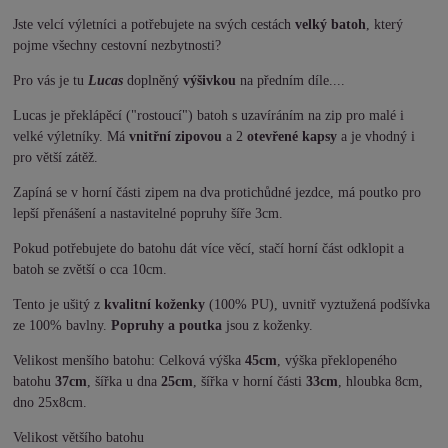
Jste velcí výletníci a potřebujete na svých cestách
velký batoh
, který
pojme všechny cestovní nezbytnosti?
Pro vás je tu
Lucas
doplněný
výšivkou
na předním díle....
Lucas je překlápěcí ("rostoucí") batoh s uzavíráním na zip pro malé i
velké výletníky. Má
vnitřní zipovou
a 2
otevřené kapsy
a je vhodný i
pro větší zátěž.
Zapíná se v horní části zipem na dva protichůdné jezdce, má poutko pro
lepší přenášení a nastavitelné popruhy šíře 3cm.
Pokud potřebujete do batohu dát více věcí, stačí horní část odklopit a
batoh se zvětší o cca 10cm.
Tento je ušitý z
kvalitní koženky
(100% PU), uvnitř vyztužená podšívka
ze 100% bavlny.
Popruhy a poutka
jsou z koženky.
Velikost menšího batohu: Celková výška
45cm
, výška překlopeného
batohu
37cm
, šířka u dna
25cm
, šířka v horní části
33cm
, hloubka 8cm,
dno 25x8cm.
Velikost většího batohu