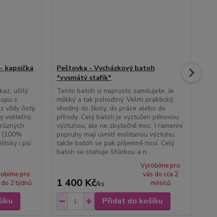
- kapsička
Peštovka - Vycházkový batoh
Pe
*vysmátý stafík*
IN
kaz, ušitý
Tento batoh si naprosto zamilujete. Je
kos
lopu s
měkký a tak pohodlný. Velmi praktický,
nik
 vždy čistý,
vhodný do školy, do práce alebo do
kos
 viditelný.
přírody. Celý batoh je vyztužen pěnovou
spo
 různých
výztuhou, ale ne zbytečně moc. I ramenní
str
a (100%
popruhy mají uvnitř molitanou výztuhu,
svý
ětský i psí
takže batoh se pak příjemně nosí. Celý
dov
batoh se stahuje šňůrkou a n...
zvo
Vyrobíme pro
robíme pro
vás do cca 2
1 400 Kč
2
 do 2 týdnů
měsíců
/
ks
šíku
Přidat do košíku