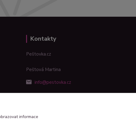
Kontakty
Peštovka.cz
Peštová Martina
info@pestovka.cz
obrazovat informace