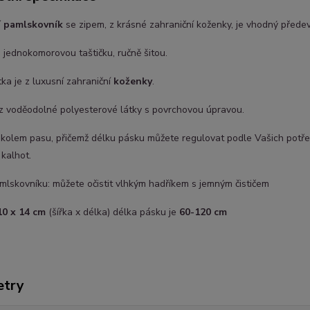
í pamlskovník
se zipem, z krásné zahraniční koženky, je vhodný předev
 jednokomorovou taštičku, ručně šitou.
tka je z luxusní zahraniční
koženky
.
 z voděodolné polyesterové látky s povrchovou úpravou.
 kolem pasu, přičemž délku pásku můžete regulovat podle Vašich potře
kalhot.
lskovníku: můžete očistit vlhkým hadříkem s jemným čističem
10 x 14 cm
(šířka x délka) délka pásku je
60-120 cm
etry