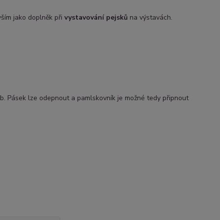
ším jako doplněk při
vystavování pejsků
na výstavách.
b. Pásek lze odepnout a pamlskovník je možné tedy připnout