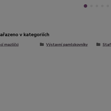
zařazeno v kategoriích
í mazlíčci
Výstavní pamlskovníky
Staf