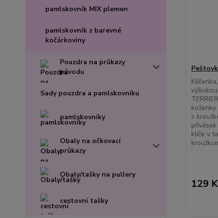
pamlskovník MIX plemen
pamlskovník z barevné
kočárkoviny
Pouzdra na průkazy
Peštovk
původu
Klíčenka
výšivko
Sady pouzdra a pamlskovníku
TERRIER, 
koženky
s kroužk
pamlskovníky
přívěsek
klíče v 
Obaly na očkovací
kroužkum
průkazy
Obaly/tašky na pullery
129 K
cestovní tašky