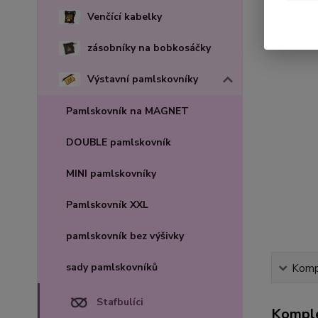
Venčící kabelky
zásobníky na bobkosáčky
Výstavní pamlskovníky
Pamlskovník na MAGNET
DOUBLE pamlskovník
MINI pamlskovníky
Pamlskovník XXL
pamlskovník bez výšivky
sady pamlskovníků
Kompl
Stafbulíci
Komple