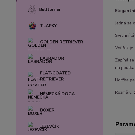
Bullterrier
Elegantn
Jedná se o
TLAPKY
Svrchní lá
GOLDEN RETRIEVER
Vnitřek je
LABRADOR
Zapíná se
na poutka 
FLAT-COATED
RETRIEVER
Údržba pam
Rozměry:
NĚMECKÁ DOGA
BOXER
Param
JEZEVČÍK