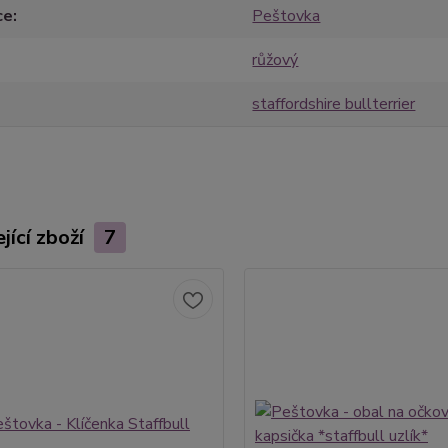
ce
Peštovka
růžový
staffordshire bullterrier
jící zboží
7