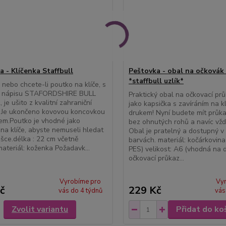
a - Klíčenka Staffbull
Peštovka - obal na očkovák 
*staffbull uzlík*
, nebo chcete-li poutko na klíče, s
u nápisu STAFORDSHIRE BULL
Praktický obal na očkovací prů
je ušito z kvalitní zahraniční
jako kapsička s zavíráním na k
. Je ukončeno kovovou koncovkou
drukem! Nyní budete mít průkaz
em.Poutko je vhodné jako
bez ohnutých rohů a navíc vždy
 na klíče, abyste nemuseli hledat
Obal je pratelný a dostupný v
tašce.délka : 22 cm včetně
barvách. materiál: kočárkovin
ateriál: koženka Požadavk...
PES) velikost: A6 (vhodná na d
očkovací průkaz...
Vyrobíme pro
Vy
č
229 Kč
vás do 4 týdnů
vás
Zvolit variantu
Přidat do ko