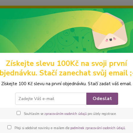
ravou grafiku? Mám jich mnohem víc – napište mi a společně vyber
ky
Ochrana soukromí
Kontakty
Fotogalerie
Hledat
Získejte slevu 100Kč na svoji první
omácí mazlíčci
Výstavní pamlskovníky
Stafbulíci
Peštovka Výstav
bjednávku. Stačí zanechat svůj email ;
ovka Výstavní pamlskovník *stafo
Získejte 100 Kč slevu na první objednávku. Stačí zadat váš email.
ůžový
Odeslat
Elegan
vhodný
Souhlasím se
zpracováním osobních údajů
pro účely registrace.
Jedná s
luxusn
Přeji si odebírat novinky e-mailem dle
podmínek zpracování osobních údajů
.