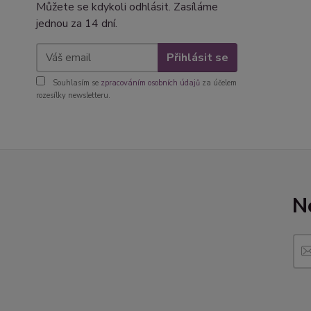
Můžete se kdykoli odhlásit. Zasíláme
jednou za 14 dní.
Přihlásit se
Souhlasím se
zpracováním osobních údajů
za účelem
rozesílky newsletteru.
N