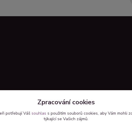
Zpracování cookies
eři potřebují Váš
souhlas
s použitím souborů cookies, aby Vám mohli z
týkající se Vašich zájmů.
Upravit sběr cookies.