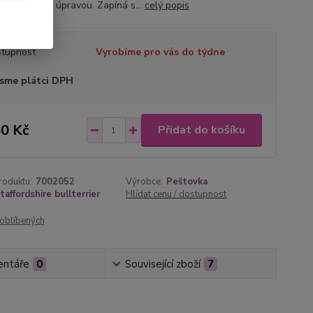
s povrchovou úpravou. Zapíná s...
celý popis
tupnost
Vyrobíme pro vás do týdne
sme plátci DPH
0 Kč
Přidat do košíku
roduktu:
7002052
Výrobce:
Peštovka
taffordshire bullterrier
Hlídat cenu / dostupnost
oblíbených
ntáře
0
Související zboží
7