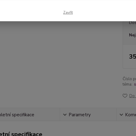
látky 
Zavřít
Dos
Nej
35
Číslo p
téma:
s
Do 
etní specifikace
Parametry
Kome
tní specifikace