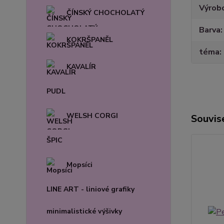
Výrob
ČÍNSKÝ CHOCHOLATÝ
Barva
KOKRŠPANĚL
téma
KAVALÍR
PUDL
WELSH CORGI
Souvise
ŠPIC
Mopsíci
LINE ART - liniové grafiky
minimalistické výšivky