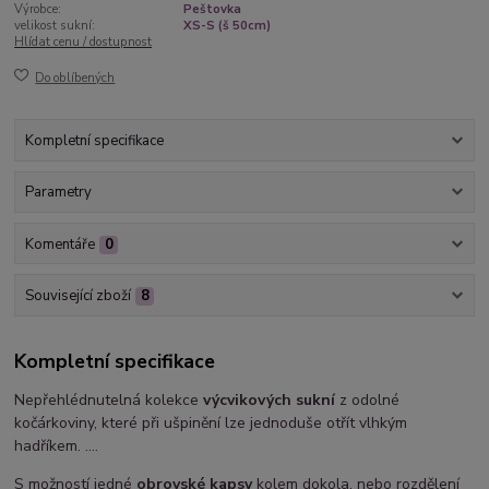
Výrobce:
Peštovka
velikost sukní:
XS-S (š 50cm)
Hlídat cenu / dostupnost
Do oblíbených
Kompletní specifikace
Parametry
Komentáře
0
Související zboží
8
Kompletní specifikace
Nepřehlédnutelná kolekce
výcvikových sukní
z odolné
kočárkoviny, které při ušpinění lze jednoduše otřít vlhkým
hadříkem. ....
S možností jedné
obrovské kapsy
kolem dokola, nebo rozdělení