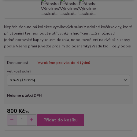
Nepřehlédnutelná kolekce výcvikových sukní z odolné kočárkoviny, které
při ušpinění lze jednoduše otřít vlhkým hadříkem. ....S možností
jedné obrovské kapsy kolem dokola, nebo rozdělení na dvě až 4 kapsy,
podle Všeho přání (uveďte prosím do poznámky).Vzadu kro...
celý popis
Dostupnost
Vyrobíme pro vás do 4 týdnů
velikost sukní
Nejsme plátci DPH
800 Kč
/
ks
Přidat do košíku