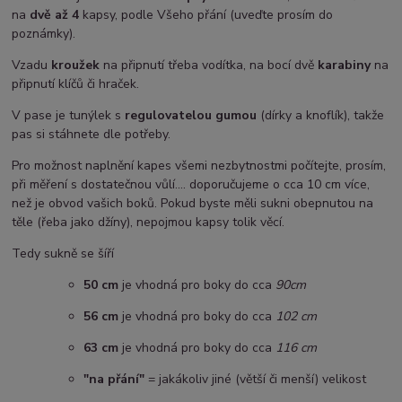
na
dvě až 4
kapsy, podle Všeho přání (uveďte prosím do
poznámky).
Vzadu
kroužek
na připnutí třeba vodítka, na bocí dvě
karabiny
na
připnutí klíčů či hraček.
V pase je tunýlek s
regulovatelou gumou
(dírky a knoflík), takže
pas si stáhnete dle potřeby.
Pro možnost naplnění kapes všemi nezbytnostmi počítejte, prosím,
při měření s dostatečnou vůlí.... doporučujeme o cca 10 cm více,
než je obvod vašich boků. Pokud byste měli sukni obepnutou na
těle (řeba jako džíny), nepojmou kapsy tolik věcí.
Tedy sukně se šíří
50 cm
je vhodná pro boky do cca
90cm
5
6 cm
je vhodná pro boky do cca
102 cm
63 cm
je vhodná pro boky do cca
116 cm
"na přání"
= jakákoliv jiné (větší či menší) velikost