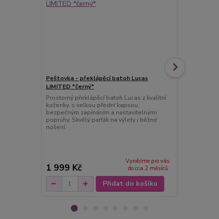
Peštovka - překlápěcí batoh Lucas
Pouzdro na
LIMITED *černý*
*vysmáté tl
Prostorný překlápěcí batoh Lucas z kvalitní
Krásné kože
koženky, s velkou přední kapsou,
původu a da
bezpečným zapínáním a nastavitelnými
Vašeho čtyřn
popruhy. Skvělý parťák na výlety i běžné
mít s sebou a
nošení.
můžete zatím
protože je v
můžete do p
požadovanou
Vyrobíme pro vás
1 999 Kč
450 Kč
do cca 2 měsíců
Přidat do košíku